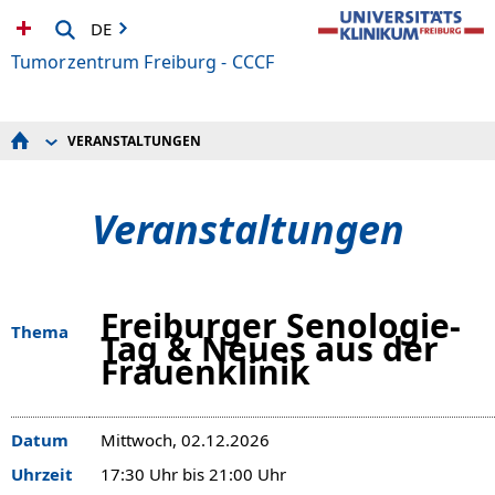
DE
Tumorzentrum Freiburg - CCCF
VERANSTALTUNGEN
STARTSEITE
PATIENT*INNEN/BEHANDLUNG
PATIENT*INNEN-ANGEBOTE
Veranstaltungen
PRÄVENTION
ZUWEISENDE
AKTUELLES
VERANSTALTUNGEN
FORSCHUNG
ÜBER UNS
Freiburger Senologie-
IHRE SPENDEN
Thema
Tag & Neues aus der
INFOS
Frauenklinik
Datum
Mittwoch, 02.12.2026
Uhrzeit
17:30 Uhr bis 21:00 Uhr