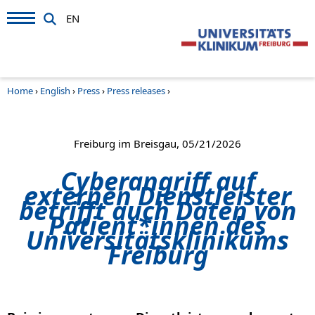
EN
Home
›
English
›
Press
›
Press releases
›
Freiburg im Breisgau, 05/21/2026
Cyberangriff auf
externen Dienstleister
betrifft auch Daten von
Patient*innen des
Universitätsklinikums
Freiburg