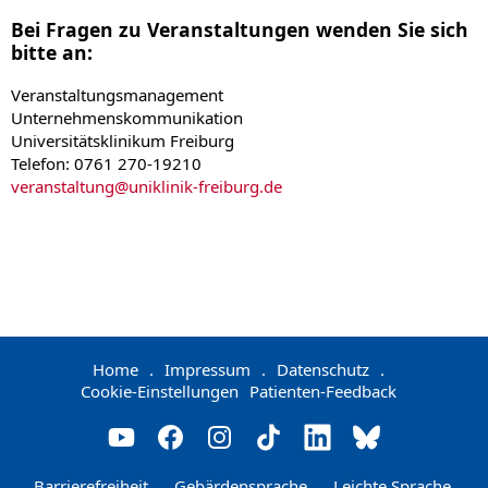
Bei Fragen zu Veranstaltungen wenden Sie sich
bitte an:
Veranstaltungsmanagement
Unternehmenskommunikation
Universitätsklinikum Freiburg
Telefon: 0761 270-19210
veranstaltung
@
uniklinik-freiburg.de
Home
.
Impressum
.
Datenschutz
.
Cookie-Einstellungen
Patienten-Feedback
Barrierefreiheit
.
Gebärdensprache
.
Leichte Sprache
.