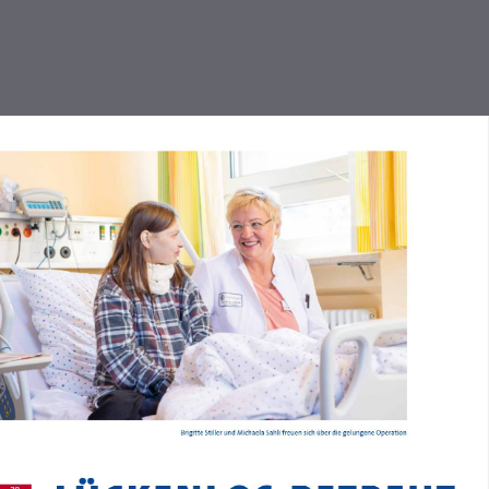
INHALT
Inhalt / Editorial
Moderner Neubau
Herzinfarkt
Herzschwäche / Stents
Bypass
Schonender Herzklappen-Ersatz
Kinderkardiologie