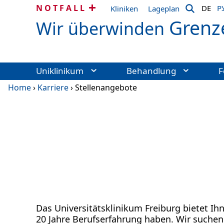
NOTFALL
DE
Р
Kliniken
Lageplan
Grenz
Wir überwinden
Uniklinikum
Behandlung
F
Home
›
Karriere
›
Stellenangebote
Das Universitätsklinikum Freiburg bietet Ih
20 Jahre Berufserfahrung haben. Wir suchen 