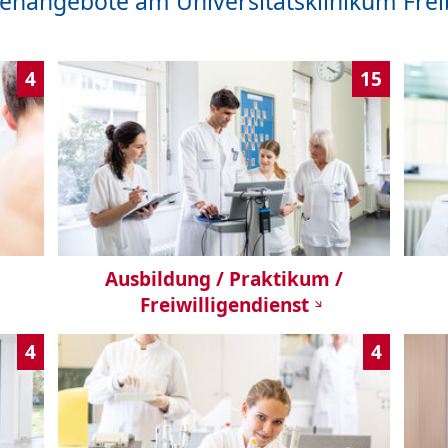
lenangebote am Universitätsklinikum Fre
4
15
Ausbildung / Praktikum /
Freiwilligendienst
4
4