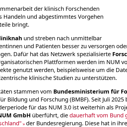
sammenarbeit der klinisch Forschenden
es Handeln und abgestimmtes Vorgehen
eile bringt.
liniknah
und streben nach unmittelbar
entinnen und Patienten besser zu versorgen ode
gen. Dafür hat das Netzwerk spezialisierte
Fors
rganisatorischen Plattformen werden im NUM vo
jekte genutzt werden, beispielsweise um die Da
ntrische klinische Studien zu unterstützen.
vitäten stammen vom
Bundesministerium für F
r Bildung und Forschung (BMBF). Seit Juli 2025 b
derperiode für das NUM 3.0 ist weiterhin als Pr
NUM GmbH
überführt, die
dauerhaft vom Bund g
schland"
der Bundesregierung. Diese hat in ihre