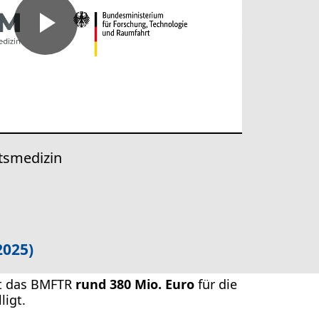
Play
Video
tsmedizin
2025)
at das BMFTR
rund 380 Mio. Euro
für die
ligt.