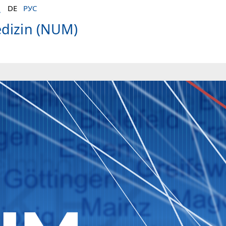
DE
РУС
edizin (NUM)
)