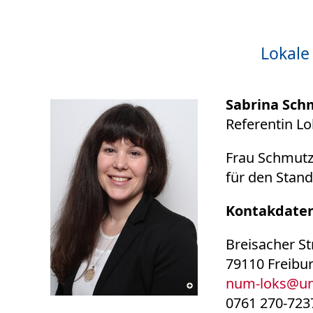
Lokale
Sabrina Schm
Referentin Lo
Frau Schmutz 
für den Stand
Kontakdaten
Breisacher S
79110 Freibu
num-loks
@
un
0761 270-723