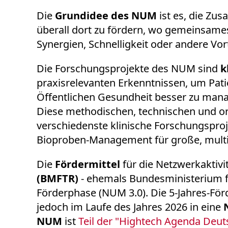
Die
Grundidee des NUM
ist es, die Zu
überall dort zu fördern, wo gemeinsam
Synergien, Schnelligkeit oder andere Vort
Die Forschungsprojekte des NUM sind
k
praxisrelevanten Erkenntnissen, um Pati
Öffentlichen Gesundheit besser zu mana
Diese methodischen, technischen und o
verschiedenste klinische Forschungspro
Bioproben-Management für große, multize
Die
Fördermittel
für die Netzwerkakti
(BMFTR)
- ehemals Bundesministerium fü
Förderphase (NUM 3.0). Die 5-Jahres-För
jedoch im Laufe des Jahres 2026 in eine
NUM
ist
Teil der "Hightech Agenda Deut