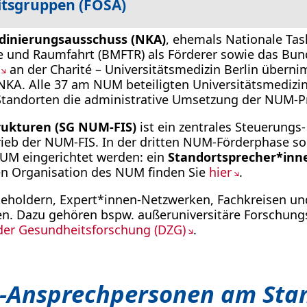
itsgruppen (FOSA)
inierungsausschuss (NKA)
, ehemals Nationale Task
e und Raumfahrt (BMFTR) als Förderer sowie das Bu
an der Charité – Universitätsmedizin Berlin überni
 NKA. Alle 37 am NUM beteiligten Universitätsmediz
 Standorten die administrative Umsetzung der NUM-P
rukturen (SG NUM-FIS)
ist ein zentrales Steuerun
trieb der NUM-FIS. In der dritten NUM-Förderphase 
UM eingerichtet werden: ein
Standortsprecher*in
gen Organisation des NUM finden Sie
hier
.
eholdern, Expert*innen-Netzwerken, Fachkreisen und 
 Dazu gehören bspw. außeruniversitäre Forschungs
der Gesundheitsforschung (DZG)
.
-Ansprechpersonen am Stan