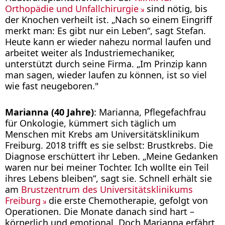
Orthopädie und Unfallchirurgie
sind nötig, bis
der Knochen verheilt ist. „Nach so einem Eingriff
merkt man: Es gibt nur ein Leben“, sagt Stefan.
Heute kann er wieder nahezu normal laufen und
arbeitet weiter als Industriemechaniker,
unterstützt durch seine Firma. „Im Prinzip kann
man sagen, wieder laufen zu können, ist so viel
wie fast neugeboren."
Marianna (40 Jahre)
: Marianna, Pflegefachfrau
für Onkologie, kümmert sich täglich um
Menschen mit Krebs am Universitätsklinikum
Freiburg. 2018 trifft es sie selbst: Brustkrebs. Die
Diagnose erschüttert ihr Leben. „Meine Gedanken
waren nur bei meiner Tochter. Ich wollte ein Teil
ihres Lebens bleiben“, sagt sie. Schnell erhält sie
am
Brustzentrum des Universitätsklinikums
Freiburg
die erste Chemotherapie, gefolgt von
Operationen. Die Monate danach sind hart –
körperlich und emotional. Doch Marianna erfährt