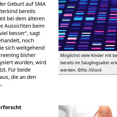
 der Geburt auf SMA
terkind bereits
it bei dem älteren
die Aussichten beim
iel besser“, sagt
handelt, noch
ie sich weitgehend
reening bisher
Möglichst viele Kinder mit 
siert wurden, wird
bereits im Säuglingsalter e
zt. Für beide
werden. ©filo /iStock
aus, die an den
.
rforscht