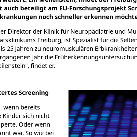
ist auch beteiligt am EU-Forschungsprojekt Sc
Erkrankungen noch schneller erkennen möchte
icher Direktor der Klinik für Neuropädiatrie und
tsklinikums Freiburg, ist Spezialist für die Sel
 als 25 Jahren zu neuromuskulären Erbkrankheite
vergangenen Jahr die Früherkennungsuntersuch
lenstein“, findet er.
tertes Screening
, wenn bereits
Kinder sich nicht
xperte. Oder wenn
nnt war. So wie bei