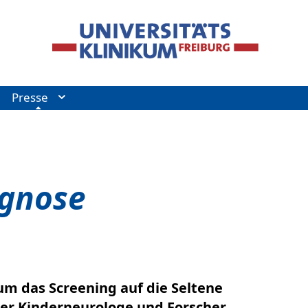
Presse
ognose
 das Screening auf die Seltene
ger Kinderneurologe und Forscher