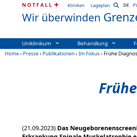
NOTFALL
DE
Р
Kliniken
Lageplan
Grenz
Wir überwinden
Uniklinikum
Behandlung
F
Home
›
Presse
›
Publikationen
›
Im Fokus
›
Frühe Diagnos
Frühe
(21.09.2023)
Das Neugeborenenscreenin
Erkrankung Spinale Muskelatrophie er