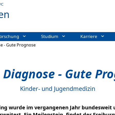
УС
en
orschung
Studium
Karriere
e - Gute Prognose
 Diagnose - Gute Pr
Kinder- und Jugendmedizin
g wurde im vergangenen Jahr bundesweit um
weitert. Ein Meilenstein, findet der Freibur