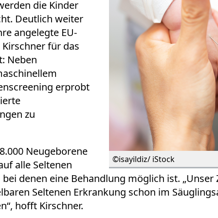
erden die Kinder
t. Deutlich weiter
hre angelegte EU-
Kirschner für das
st: Neben
maschinellem
enscreening erprobt
ierte
ungen zu
m 18.000 Neugeborene
©isayildiz/ iStock
uf alle Seltenen
bei denen eine Behandlung möglich ist. „Unser Z
delbaren Seltenen Erkrankung schon im Säuglings
“, hofft Kirschner.