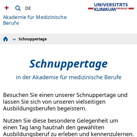
DE
Akademie für Medizinische
Berufe
Schnuppertage
Ausbildung
Weiterbildung
Studium
Schnuppertage
Modellprojekt Intensivpflege 3+1
Sozialberatung für Auszubildende
Lernberatung
Unsere Projekte
in der Akademie für medizinische Berufe
AZAV
Schnuppertage
Jetzt bewerben
Besuchen Sie einen unserer Schnuppertage und
Hospitationstage (Akademie)
lassen Sie sich von unseren vielseitigen
Ausbildungsberufen begeistern.
Nutzen Sie diese besondere Gelegenheit um
einen Tag lang hautnah den gewählten
Ausbildungsberuf zu erleben und kennenzulernen.