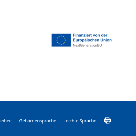
eiheit
.
Gebärdensprache
.
Leichte Sprache
.