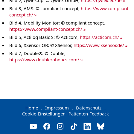
Bild 2, Qwiek.up: © Qwiek GmbH,
https://qwiek.eu/de
Bild 3, AMS: © compliant concept,
https://www.compliant-
concept.ch/
Bild 4, Mobility Monitor: © compliant concept,
https://www.compliant-concept.ch/
Bild 5, Actilog Basic S: © Acticom,
https://acticom.ch/
Bild 6, XSensor OR: © XSensor,
https://www.xsensor.de/
Bild 7, Double®: © Double,
https://www.doublerobotics.com/
Home
.
Impressum
.
Datenschutz
.
Cookie-Einstellungen
Patienten-Feedback