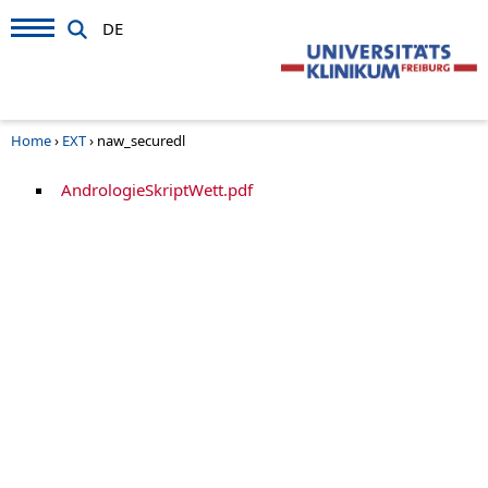
DE
Home
›
EXT
›
naw_securedl
AndrologieSkriptWett.pdf