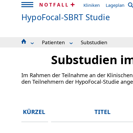
NOTFALL
Kliniken
Lageplan
HypoFocal-SBRT Studie
Patienten
Substudien
Patienten
Aktuelles und Downloads
Substudien i
Anmeldung Zentren
Zusammenfassung
Kontaktdaten
Hintergrund
Ein- und Ausschlusskriterien
Im Rahmen der Teilnahme an der Klinischen
Studienzentren
den Teilnehmern der HypoFocal-Studie ang
Substudien
Patientenvertretung
Team
KÜRZEL
TITEL