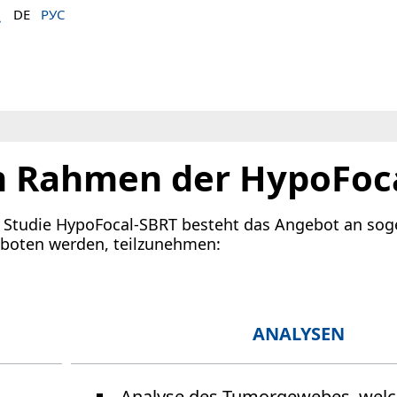
DE
РУС
m Rahmen der HypoFoca
 Studie HypoFocal-SBRT besteht das Angebot an soge
eboten werden, teilzunehmen:
ANALYSEN
Analyse des Tumorgewebes, welch