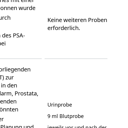
ewonnen wurde
urch
Keine weiteren Proben
erforderlich.
 des PSA-
bei
orliegenden
T) zur
 in den
arm, Prostata,
etenden
Urinprobe
könnten
9 ml Blutprobe
er
e-Planung und
jeweils vor und nach der