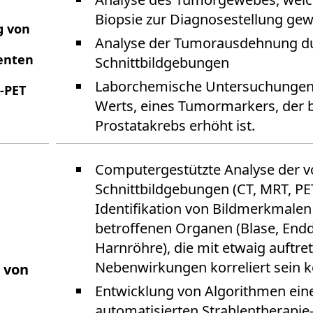
Biopsie zur Diagnosestellung g
g von
Analyse der Tumorausdehnung d
ienten
Schnittbildgebungen
Laborchemische Untersuchungen
-PET
Werts, eines Tumormarkers, der 
Prostatakrebs erhöht ist.
Computergestützte Analyse der v
Schnittbildgebungen (CT, MRT, PE
Identifikation von Bildmerkmalen
betroffenen Organen (Blase, Endd
Harnröhre), die mit etwaig auftr
Nebenwirkungen korreliert sein 
 von
Entwicklung von Algorithmen ein
automatisierten Strahlentherapi