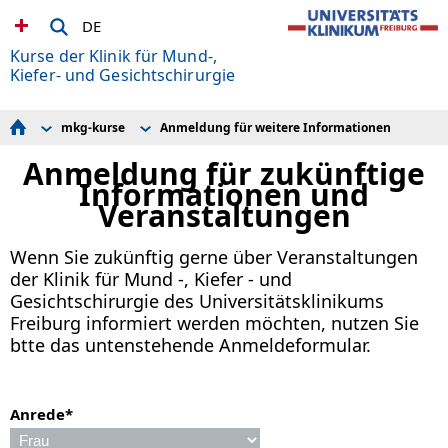
DE
Kurse der Klinik für Mund-,
Kiefer- und Gesichtschirurgie
mkg-kurse
Anmeldung für weitere Informationen
Implantologie
Anmeldung für weitere Informationen
Fallpräsentationen MKG
Grundkurs Ultraschalldiagnostik
Anmeldung für zukünftige
Jubiläum Master Parodontolgie
Informationen und
ORZG
Veranstaltungen
Zahnmedizin: Science Posts
mkg-kurse
Wenn Sie zukünftig gerne über Veranstaltungen
der Klinik für Mund -, Kiefer - und
Gesichtschirurgie des Universitätsklinikums
Freiburg informiert werden möchten, nutzen Sie
btte das untenstehende Anmeldeformular.
Anrede
*