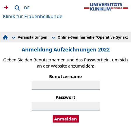
DE
Klinik für Frauenheilkunde
Veranstaltungen
Online-Seminarreihe "Operative Gynäkol
Gynäkologie
Gesundheitszentrum für Frauen
Anmeldung Aufzeichnungen 2023
Geburtshilfe & Perinatologie
Elternschule
Anmeldung Aufzeichnungen 2022
Anmeldung Aufzeichnungen 2022
Endokrinologie & Reproduktionsmedizin
Infoabende für werdende Eltern
Anmeldung Aufzeichnungen 2021
Terminvergabe
Geben Sie den Benutzernamen und das Passwort ein, um sich
Team
an der Website anzumelden:
Forschung & Lehre
Veranstaltungskalender
Benutzername
Veranstaltungen
Passwort