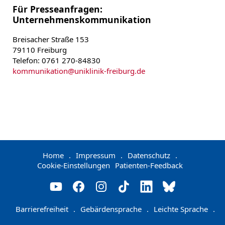
Für Presseanfragen:
Unternehmenskommunikation
Breisacher Straße 153
79110 Freiburg
Telefon: 0761 270-84830
kommunikation
@
uniklinik-freiburg.de
Home
.
Impressum
.
Datenschutz
.
Cookie-Einstellungen
Patienten-Feedback
Barrierefreiheit
.
Gebärdensprache
.
Leichte Sprache
.