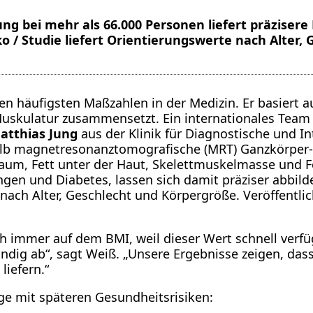
ng bei mehr als 66.000 Personen liefert präzisere
ko / Studie liefert Orientierungswerte nach Alter
n häufigsten Maßzahlen in der Medizin. Er basiert a
 Muskulatur zusammensetzt. Ein internationales Team
atthias Jung
aus der Klinik für Diagnostische und In
halb magnetresonanztomografische (MRT) Ganzkörpe
aum, Fett unter der Haut, Skelettmuskelmasse und Fe
ungen und Diabetes, lassen sich damit präziser abbi
ch Alter, Geschlecht und Körpergröße. Veröffentlich
immer auf dem BMI, weil dieser Wert schnell verfügba
ig ab“, sagt Weiß. „Unsere Ergebnisse zeigen, dass
liefern.“
e mit späteren Gesundheitsrisiken: