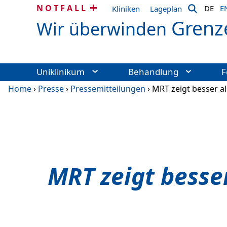
NOTFALL
DE
E
Kliniken
Lageplan
Grenz
Wir überwinden
Uniklinikum
Behandlung
F
Home
›
Presse
›
Pressemitteilungen
›
MRT zeigt besser al
MRT zeigt besse