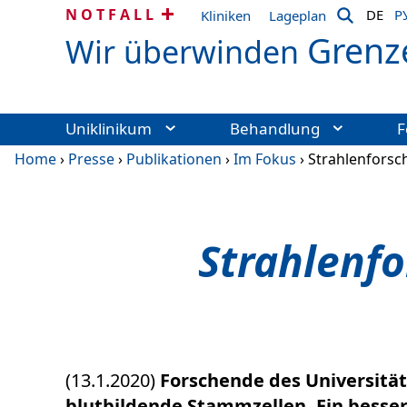
NOTFALL
DE
Р
Kliniken
Lageplan
Grenz
Wir überwinden
Uniklinikum
Behandlung
F
Home
›
Presse
›
Publikationen
›
Im Fokus
›
Strahlenforsc
Strahlenfo
(13.1.2020)
Forschende des Universität
blutbildende Stammzellen. Ein besse