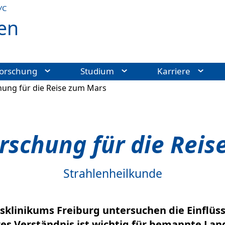
УС
en
orschung
Studium
Karriere
hung für die Reise zum Mars
rschung für die Rei
Strahlenheilkunde
sklinikums Freiburg untersuchen die Einflüs
res Verständnis ist wichtig für bemannte La