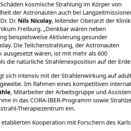
e Schäden kosmische Strahlung im Körper von
dheit der Astronauten auch bei Langzeitmissione
Dr. Dr.
Nils Nicolay
, leitender Oberarzt der Klinik
linikum Freiburg. „Denkbar wären neben
g beispielsweise Aktivierung gesunder
olay. Die Teilchenstrahlung, der Astronauten
 ausgesetzt wären, ist mit mehr als 600
ls die natürliche Strahlenexposition auf der Erde
gt sich intensiv mit der Strahlenwirkung auf a
gewebe. Im Rahmen eines kompetitiven interna
ühle
, Mitarbeiter der Arbeitsgruppe und Assisten
nahme in das CORA-IBER-Programm sowie Strahlzei
strahl-Therapiezentrum ein.
 etablierten Kooperation mit Forschern des Karls