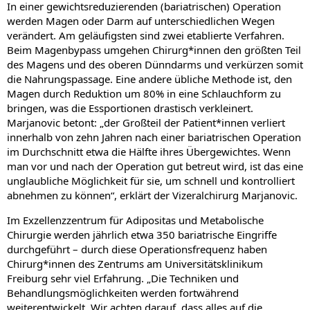
In einer gewichtsreduzierenden (bariatrischen) Operation
werden Magen oder Darm auf unterschiedlichen Wegen
verändert. Am geläufigsten sind zwei etablierte Verfahren.
Beim Magenbypass umgehen Chirurg*innen den größten Teil
des Magens und des oberen Dünndarms und verkürzen somit
die Nahrungspassage. Eine andere übliche Methode ist, den
Magen durch Reduktion um 80% in eine Schlauchform zu
bringen, was die Essportionen drastisch verkleinert.
Marjanovic betont: „der Großteil der Patient*innen verliert
innerhalb von zehn Jahren nach einer bariatrischen Operation
im Durchschnitt etwa die Hälfte ihres Übergewichtes. Wenn
man vor und nach der Operation gut betreut wird, ist das eine
unglaubliche Möglichkeit für sie, um schnell und kontrolliert
abnehmen zu können“, erklärt der Vizeralchirurg Marjanovic.
Im Exzellenzzentrum für Adipositas und Metabolische
Chirurgie werden jährlich etwa 350 bariatrische Eingriffe
durchgeführt – durch diese Operationsfrequenz haben
Chirurg*innen des Zentrums am Universitätsklinikum
Freiburg sehr viel Erfahrung. „Die Techniken und
Behandlungsmöglichkeiten werden fortwährend
weiterentwickelt. Wir achten darauf, dass alles auf die