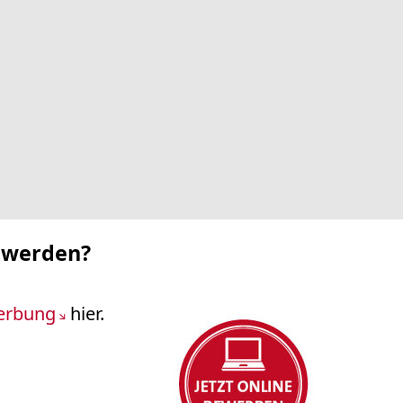
u werden?
erbung
hier.