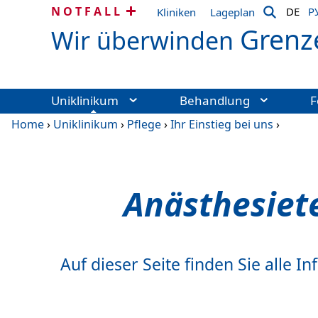
NOTFALL
DE
Р
Kliniken
Lageplan
Grenz
Wir überwinden
Uniklinikum
Behandlung
F
Home
›
Uniklinikum
›
Pflege
›
Ihr Einstieg bei uns
›
Anästhesiet
Auf dieser Seite finden Sie all