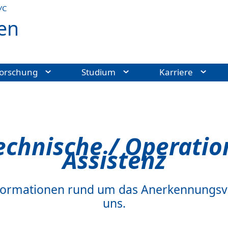
УС
en
orschung
Studium
Karriere
echnische / Operatio
Assistenz
e Informationen rund um das Anerkennungs
uns.