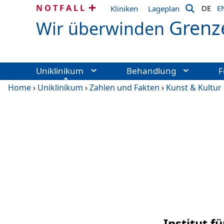
NOTFALL
DE
E
Kliniken
Lageplan
Grenz
Wir überwinden
Uniklinikum
Behandlung
F
Home
›
Uniklinikum
›
Zahlen und Fakten
›
Kunst & Kultur
Institut 