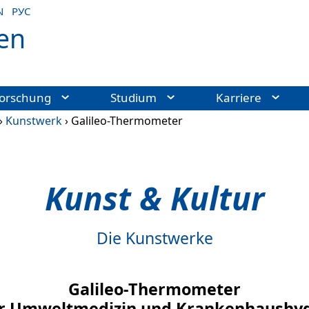
N
РУС
en
orschung
Studium
Karriere
›
Kunstwerk
›
Galileo-Thermometer
Kunst & Kultur
Die Kunstwerke
Galileo-Thermometer
für Umweltmedizin und Krankenhaushyg