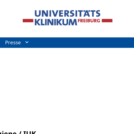
Presse
iene / IUK