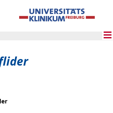
lider
der