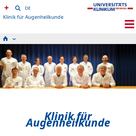
DE
Klinik für Augenheilkunde
Für Patient*innen
Für Ärzt*innen
Für Bewerber*innen
Für Studierende
Klinische Studien
Forschung & Labore
Schule für Orthoptik
Mitarbeiter*innen
Augennetz Südbaden
EyeNet Baden-Württemberg
Präventionszentrum Auge
Newsletter abonnieren
Operationsvideos
Varia
Klinik für
Augenheilkunde