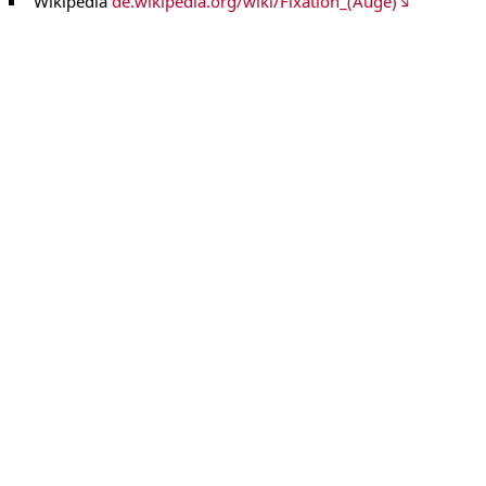
Wikipedia
de.wikipedia.org/wiki/Fixation_(Auge)