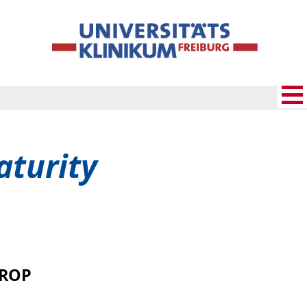
aturity
 ROP