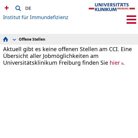
DE
Institut für Immundefizienz
Offene Stellen
Sprechstunden im CCI
Aktuell gibt es keine offenen Stellen am CCI. Eine
Immunologische Diagnostik
Übersicht aller Jobmöglichkeiten am
Forschung & Studien
Core Facilities
Universitätsklinikum Freiburg finden Sie
hier
.
Offene Stellen