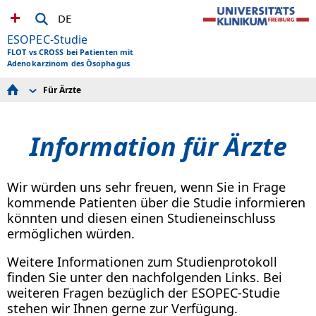
DE
ESOPEC-Studie
FLOT vs CROSS bei Patienten mit
Adenokarzinom des Ösophagus
Für Ärzte
News
Für Ärzte
Für Patienten
Information für Ärzte
Teilnehmende Zentren
Studiendokumente
Ansprechpartner
Wir würden uns sehr freuen, wenn Sie in Frage
kommende Patienten über die Studie informieren
könnten und diesen einen Studieneinschluss
ermöglichen würden.
Weitere Informationen zum Studienprotokoll
finden Sie unter den nachfolgenden Links. Bei
weiteren Fragen bezüglich der ESOPEC-Studie
stehen wir Ihnen gerne zur Verfügung.