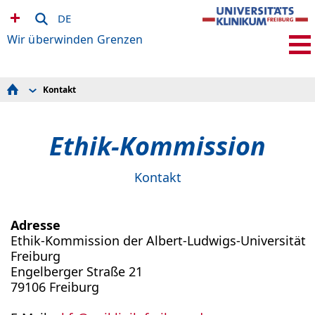
DE
Wir überwinden Grenzen
Kontakt
Antragstellung
Mitglieder
Kontakt
Ethik-Kommission
Satzung und Gebührensatzung
Sitzungstermine
Ethikkonsil / Ferm
Kontakt
Adresse
Ethik-Kommission der Albert-Ludwigs-Universität
Freiburg
Engelberger Straße 21
79106 Freiburg