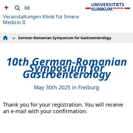
DE
Veranstaltungen Klinik für Innere
Medizin II
German-Romanian Symposium for Gastroenterology
NET Infoveranstaltung
Freiburger NET-Forum
Veranstaltungen des Comprehensive Obesity Center
10th German-Romanian
Freiburg
Adipositas-Tag
Symposium for
Praxisupdate Gastroenterologie & Hepatologie
Gastroenterology
Freiburger Endoskopietag
Fortbildung Pankreas
Fortbildung Leberzirrhose
May 30th 2025 in Freiburg
German-Romanian Symposium for Gastroenterology
Leberseminar
Thank you for your registration. You will receive
an e-mail with your confirmation.