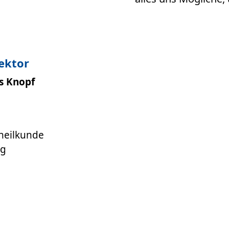
rektor
as Knopf
nheilkunde
rg