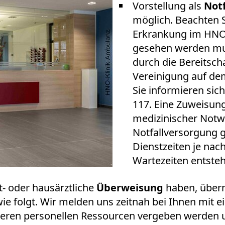
Vorstellung als
Notf
möglich. Beachten S
Erkrankung im HNO-
gesehen werden mus
durch die Bereitsch
Vereinigung auf dem
Sie informieren sic
117. Eine Zuweisung
medizinischer Notwe
Notfallversorgung 
Dienstzeiten je na
Wartezeiten entste
t- oder hausärztliche
Überweisung
haben, übermi
 folgt. Wir melden uns zeitnah bei Ihnen mit ei
eren personellen Ressourcen vergeben werden un