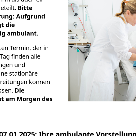
eteilt.
Bitte
rung: Aufgrund
t die
tig ambulant.
ten Termin, der in
Tag finden alle
ngen und
hne stationäre
ereitungen können
assen.
Die
rst am Morgen des
07.01.2025: Ihre ambulante Vorstellun