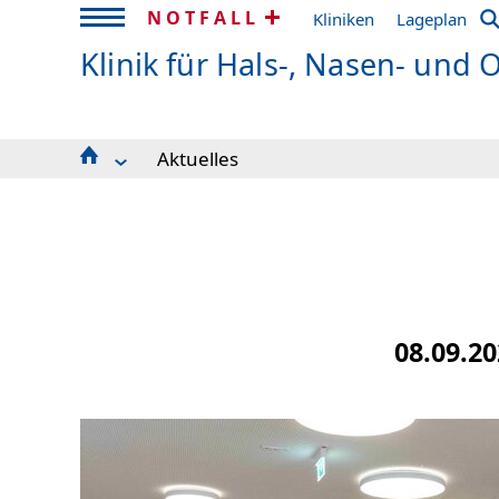
NOTFALL
Kliniken
Lageplan
Klinik für Hals-, Nasen- und
Aktuelles
Behandlungsspektrum
Team
Lehre
Fort- und Weiterbildung
Aktuelles
Spendenflyer
08.09.2