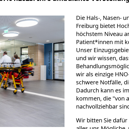
Die Hals-, Nasen- u
Freiburg bietet Ho
höchstem Niveau an
Patient*innen mit 
Unser Einzugsgebie
und wir wissen, da
Behandlungsmöglichk
wir als einzige HNO
schwere Notfälle, d
Dadurch kann es i
kommen, die "von 
nachvollziehbar sin
Wir bitten Sie dafü
alles uns Mögliche,