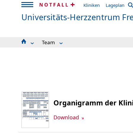
NOTFALL
Kliniken
Lageplan
Universitäts-Herzzentrum Fr
Team
Forschung
Ärztlicher Direktor
Leistungsspektrum
Ärztliches Leitungsteam
Ambulanzen & Stationen
Pflege
Zuweiser
Oberärzt*innen
Team
Fachärzt*innen
Interdisziplinäres Gefäßzentrum
Assistenzärzt*innen
Fortbildung
Naturwissenschaftler*innen
Qualitätssicherung
Organigramm der Klini
Download