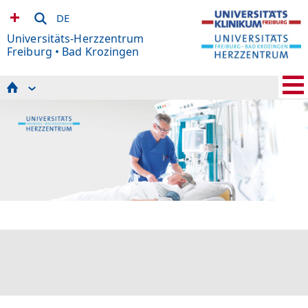
DE
Universitäts-Herzzentrum
Freiburg • Bad Krozingen
Patient*innen
Zuweiser*innen
Beratungs- und Informations- Zentrum (BIZ)
Department-Leitung
Pflege am UHZ
Interdisziplinäres Gefäßzentrum
Klinik für Anästhesiologie und Intensivmedizin am
Campus Bad Krozingen
Klinik für Diagnostische und Interventionelle Radiologie
am Campus Bad Krozingen
Kunst in der Klinik
Klinische Pharmakologie
Magazin „UHZ Aktuell“
Psychologie
Veranstaltungskalender
Spenden