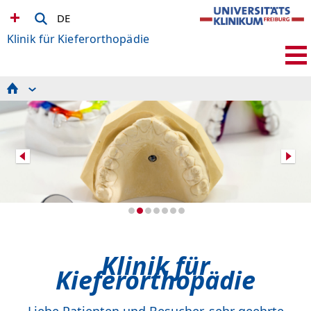
DE
Klinik für Kieferorthopädie
Kieferorthopädie
Team
Zuweiser
Lehre
Wissenschaft & Forschung
Wissenschaftliches Labor
Kontakt & Anfahrt
ZMK-Bibliothek
Klinik für
Kieferorthopädie
Liebe Patienten und Besucher, sehr geehrte