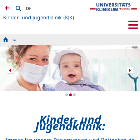
DE
Kinder- und Jugendklinik (KJK)
Kinder integriertes Notfallzentrum (KiNZ)
Behandlungsspektrum
Stationen und Ambulanzen
Diagnostik für seltene Erkrankungen
Umfassende Betreuung
Forschung und klinische Studien
Ausbildung und Studium
Bewerbung bei uns
Für niedergelassene Ärzt*innen
Informationen für Patient*innen
Die Kliniken in der KJK
ru-kjk
Kinder- und
Jugendklinik:
Immer für unsere Patientinnen und Patienten da