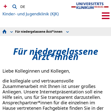
DE
Kinder- und Jugendklinik (KJK)
Für niedergelassene Ärzt*innen
Kinder integriertes Notfallzentrum (KiNZ)
Pädiatrisch-wissenschaftliche Fortbildung
Behandlungsspektrum
Zuweiser-Plattform
Stationen und Ambulanzen
Anmeldeformulare
Für niedergelassene
Diagnostik für seltene Erkrankungen
Antibiotika-Empfehlungen
Umfassende Betreuung
Ärzt*innen
Forschung und klinische Studien
Ausbildung und Studium
Bewerbung bei uns
Für niedergelassene Ärzt*innen
Liebe Kolleginnen und Kollegen,
Informationen für Patient*innen
Die Kliniken in der KJK
die kollegiale und vertrauensvolle
ru-kjk
Zusammenarbeit mit Ihnen ist unser großes
Anliegen. Unsere Internetpräsentation soll eine
Hilfe sein, uns für Sie transparent darzustellen.
Ansprechpartner*innen für die einzelnen im
Hause vertretenen Fachgebiete finden Sie in der