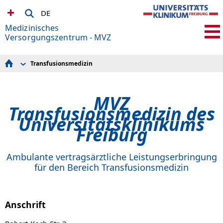
DE
Medizinisches
Versorgungszentrum - MVZ
Transfusionsmedizin
Augenheilkunde
MVZ Brustzentrum
Bereich Humangenetik
MVZ
Strahlentherapie
Transfusionsmedizin
Transfusionsmedizin des
Pathologie
Universitätsklinikums
Freiburg
Ambulante vertragsärztliche Leistungserbringung
für den Bereich Transfusionsmedizin
Anschrift