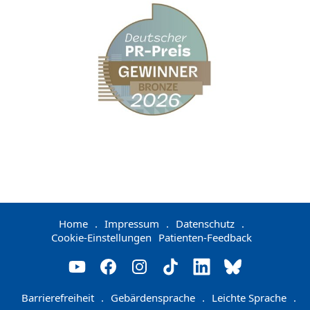
Home
.
Impressum
.
Datenschutz
.
Cookie-Einstellungen
Patienten-Feedback
Barrierefreiheit
.
Gebärdensprache
.
Leichte Sprache
.