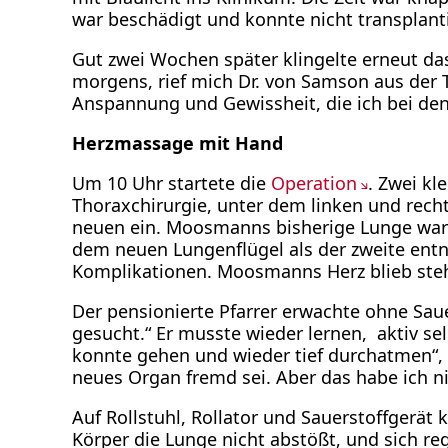
war beschädigt und konnte nicht transplan
Gut zwei Wochen später klingelte erneut da
morgens, rief mich Dr. von Samson aus der T
Anspannung und Gewissheit, die ich bei den
Herzmassage mit Hand
Um 10 Uhr startete die
Operation
. Zwei kl
Thoraxchirurgie, unter dem linken und rech
neuen ein. Moosmanns bisherige Lunge war kl
dem neuen Lungenflügel als der zweite ent
Komplikationen. Moosmanns Herz blieb stehe
Der pensionierte Pfarrer erwachte ohne Saue
gesucht.“ Er musste wieder lernen, aktiv sel
konnte gehen und wieder tief durchatmen“, 
neues Organ fremd sei. Aber das habe ich n
Auf Rollstuhl, Rollator und Sauerstoffgerä
Körper die Lunge nicht abstößt, und sich re