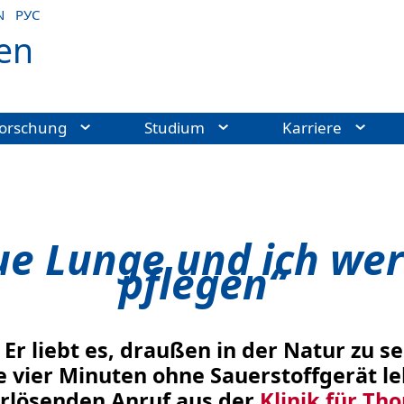
N
РУС
en
orschung
Studium
Karriere
ue Lunge und ich we
pflegen“
r liebt es, draußen in der Natur zu s
 vier Minuten ohne Sauerstoffgerät le
erlösenden Anruf aus der
Klinik für Th