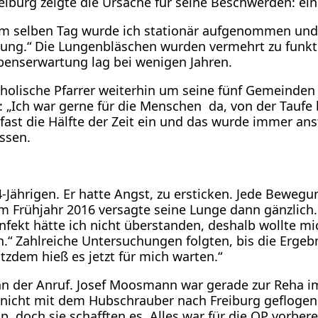
eiburg zeigte die Ursache für seine Beschwerden: ei
am selben Tag wurde ich stationär aufgenommen und d
ng.“ Die Lungenbläschen wurden vermehrt zu funkt
ebenserwartung lag bei wenigen Jahren.
holische Pfarrer weiterhin um seine fünf Gemeinden 
 „Ich war gerne für die Menschen da, von der Taufe 
ast die Hälfte der Zeit ein und das wurde immer ans
lassen.
ährigen. Er hatte Angst, zu ersticken. Jede Bewegun
m Frühjahr 2016 versagte seine Lunge dann gänzlich. 
Infekt hätte ich nicht überstanden, deshalb wollte m
zen.“ Zahlreiche Untersuchungen folgten, bis die Erge
otzdem hieß es jetzt für mich warten.“
 der Anruf. Josef Moosmann war gerade zur Reha i
 nicht mit dem Hubschrauber nach Freiburg gefloge
pp, doch sie schafften es. Alles war für die OP vorbe