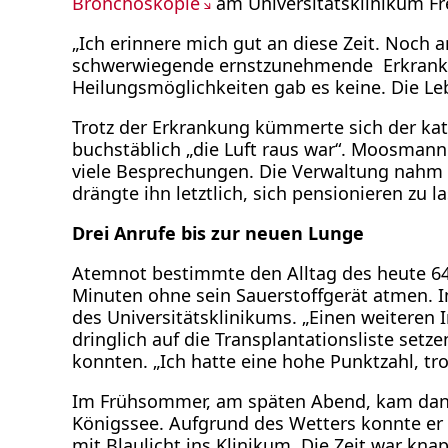
Bronchoskopie
am Universitätsklinikum Fr
„Ich erinnere mich gut an diese Zeit. Noch 
schwerwiegende ernstzunehmende Erkranku
Heilungsmöglichkeiten gab es keine. Die L
Trotz der Erkrankung kümmerte sich der kat
buchstäblich „die Luft raus war“. Moosmann:
viele Besprechungen. Die Verwaltung nahm f
drängte ihn letztlich, sich pensionieren zu 
Drei Anrufe bis zur neuen Lunge
Atemnot bestimmte den Alltag des heute 64-J
Minuten ohne sein Sauerstoffgerät atmen. I
des Universitätsklinikums. „Einen weiteren 
dringlich auf die Transplantationsliste set
konnten. „Ich hatte eine hohe Punktzahl, tr
Im Frühsommer, am späten Abend, kam dann
Königssee. Aufgrund des Wetters konnte er
mit Blaulicht ins Klinikum. Die Zeit war kna