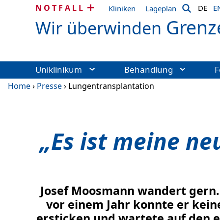
NOTFALL
DE
E
Kliniken
Lageplan
Grenz
Wir überwinden
Uniklinikum
Behandlung
F
Home
›
Presse
›
Lungentransplantation
„Es ist meine ne
Josef Moosmann wandert gern. E
vor einem Jahr konnte er keine
ersticken und wartete auf den 