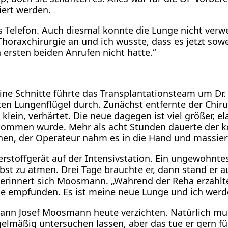
tiert werden.
s Telefon. Auch diesmal konnte die Lunge nicht verwe
horaxchirurgie an und ich wusste, dass es jetzt sow
 ersten beiden Anrufen nicht hatte.“
eine Schnitte führte das Transplantationsteam um Dr
ten Lungenflügel durch. Zunächst entfernte der Chir
ein, verhärtet. Die neue dagegen ist viel größer, el
nommen wurde. Mehr als acht Stunden dauerte der ko
n, der Operateur nahm es in die Hand und massierte
rstoffgerät auf der Intensivstation. Ein ungewohnte
bst zu atmen. Drei Tage brauchte er, dann stand er au
erinnert sich Moosmann. „Während der Reha erzählte
ie empfunden. Es ist meine neue Lunge und ich werd
t kann Josef Moosmann heute verzichten. Natürlich 
gelmäßig untersuchen lassen, aber das tue er gern fü