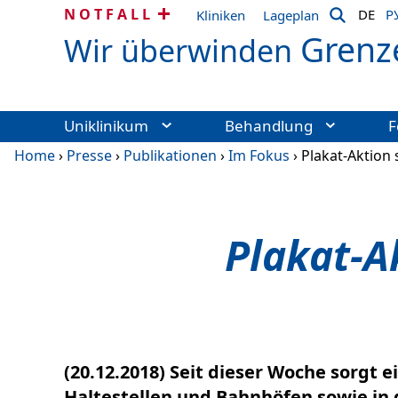
NOTFALL
DE
Р
Kliniken
Lageplan
Grenz
Wir überwinden
Uniklinikum
Behandlung
F
Home
›
Presse
›
Publikationen
›
Im Fokus
›
Plakat-Aktion 
Plakat-A
(20.12.2018) Seit dieser Woche sorgt 
Haltestellen und Bahnhöfen sowie in 