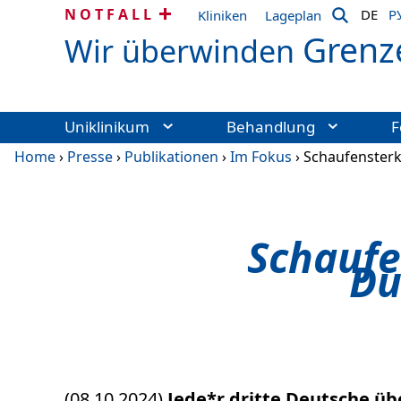
NOTFALL
DE
Р
Kliniken
Lageplan
Grenz
Wir überwinden
Uniklinikum
Behandlung
F
Home
›
Presse
›
Publikationen
›
Im Fokus
›
Schaufensterk
Schaufe
Du
(08.10.2024)
Jede*r dritte Deutsche üb