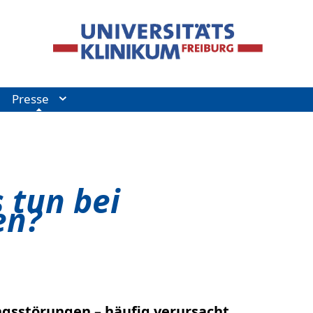
Presse
 tun bei
en?
ungsstörungen – häufig verursacht