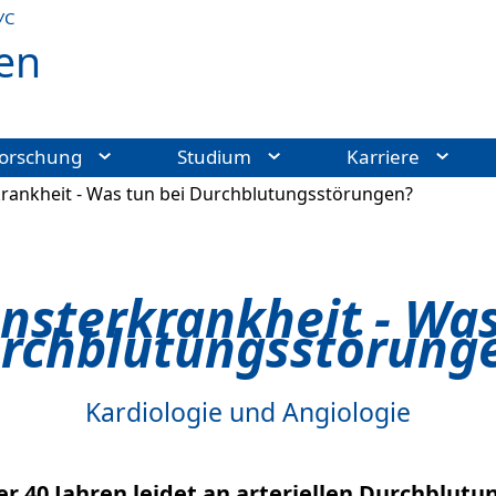
УС
en
orschung
Studium
Karriere
rankheit - Was tun bei Durchblutungsstörungen?
nsterkrankheit - Was
rchblutungsstörung
Kardiologie und Angiologie
er 40 Jahren leidet an arteriellen Durchblut