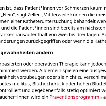
ten ist, dass Patient*innen vor Schmerzen kaum 
„Nein“, sagt Zeller.
„Mittlerweile können die meis
en einer Katheteruntersuchung behandelt werden
g und die Patient*innen sind bereits am nächsten 
Krankenhausaufenthalt von zwei bis drei Tagen. A
nderungen zurückgegriffen oder wenn die Kathet
nsgewohnheiten ändern
erbasierten oder operativen Therapie kann jed
minimiert werden. Allgemein spielen eine ausg
rankheit vorzubeugen oder sie nicht zu verschli
betes mellitus, Bluthochdruck oder hohen Blutfet
rolliert und gegebenenfalls stetig optimiert we
 Raucher*innen wird ein
Präventionsprogramm
a