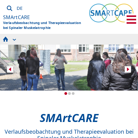
DE
SMArtCARE
Verlaufsbeobachtung und Therapieevaluation
bei Spinaler Muskelatrophie
Über uns
Für Patienten
Für teilnehmende Zentren
Workshops und Termine
Projekte und Datennutzung
Kontakt und Support
SMArtCARE
Verlaufsbeobachtung und Therapieevaluation bei
Spinaler Muskelatrophie