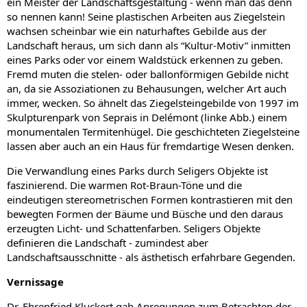
ein Meister der Landschaftsgestaltung - wenn man das denn
so nennen kann! Seine plastischen Arbeiten aus Ziegelstein
wachsen scheinbar wie ein naturhaftes Gebilde aus der
Landschaft heraus, um sich dann als “Kultur-Motiv” inmitten
eines Parks oder vor einem Waldstück erkennen zu geben.
Fremd muten die stelen- oder ballonförmigen Gebilde nicht
an, da sie Assoziationen zu Behausungen, welcher Art auch
immer, wecken. So ähnelt das Ziegelsteingebilde von 1997 im
Skulpturenpark von Seprais in Delémont (linke Abb.) einem
monumentalen Termitenhügel. Die geschichteten Ziegelsteine
lassen aber auch an ein Haus für fremdartige Wesen denken.
Die Verwandlung eines Parks durch Seligers Objekte ist
faszinierend. Die warmen Rot-Braun-Töne und die
eindeutigen stereometrischen Formen kontrastieren mit den
bewegten Formen der Bäume und Büsche und den daraus
erzeugten Licht- und Schattenfarben. Seligers Objekte
definieren die Landschaft - zumindest aber
Landschaftsausschnitte - als ästhetisch erfahrbare Gegenden.
Vernissage
Dr. Ehrenfried Kluckert gab Anregungen zum Betrachten der