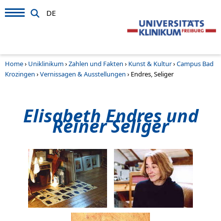
DE
Home
›
Uniklinikum
›
Zahlen und Fakten
›
Kunst & Kultur
›
Campus Bad
Krozingen
›
Vernissagen & Ausstellungen
›
Endres, Seliger
Elisabeth Endres und
Reiner Seliger