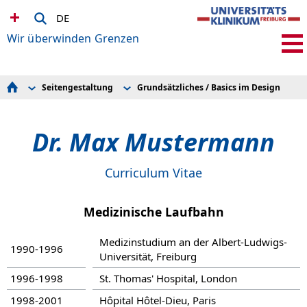
DE
Wir überwinden Grenzen
Seitengestaltung
Grundsätzliches / Basics im Design
Handbuch
Übersichtlich gestalten
Stichpunkte von A - Z
Die erste Seite / Eingangsseite
Abkürzungen und Fachtermini
Grundsätzliches / Basics im Design
Dr. Max Mustermann
Adressen im Klinikum
Sprung- / Rücksprung-Möglichkeiten
Good practice
Sichtbarkeit
Bilder
Interessantes
Fülltext
Curriculum Vitae
Glossar
Image Map | Cursorsensitives Bild | Verweis-Sensitive
Grafik
Medizinische Laufbahn
Löschen
Neu
Rechtliches - Impressum
Medizinstudium an der Albert-Ludwigs-
1990-1996
Seitengestaltung
Universität, Freiburg
Tabellen
TYPO3-Begriffe
1996-1998
St. Thomas' Hospital, London
1998-2001
Hôpital Hôtel-Dieu, Paris