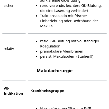
aufklarende GK-Blutung
sicher
rezidivierende, leichtere GK-Blutung,
die eine Laserung verhindert
Traktionsablatio mit frischer
Einbeziehung oder Bedrohung der
Makula
rezid. GK-Blutung mit vollständiger
Koagulation
relativ
prämakuläre Membranen
persist. Makulaödem (Studien!!)
Makulachirurgie
VE-
Krankheitsgruppe
Indikation
Makulaforamen (Stadium II-III,