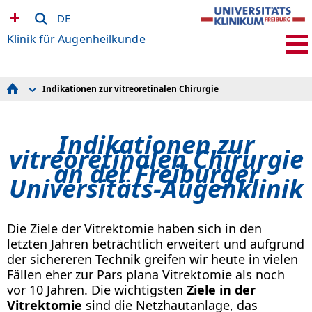
DE
Klinik für Augenheilkunde
Indikationen zur vitreoretinalen Chirurgie
Für Patient*innen
Für Ärzt*innen
Für Bewerber*innen
Indikationen zur
Für Studierende
Klinische Studien
vitreoretinalen Chirurgie
Forschung & Labore
an der Freiburger
Schule für Orthoptik
Universitäts-Augenklinik
Mitarbeiter*innen
Augennetz Südbaden
EyeNet Baden-Württemberg
Präventionszentrum Auge
Die Ziele der Vitrektomie haben sich in den
Newsletter abonnieren
letzten Jahren beträchtlich erweitert und aufgrund
Operationsvideos
Varia
der sichereren Technik greifen wir heute in vielen
Fällen eher zur Pars plana Vitrektomie als noch
vor 10 Jahren. Die wichtigsten
Ziele in der
Vitrektomie
sind die Netzhautanlage, das