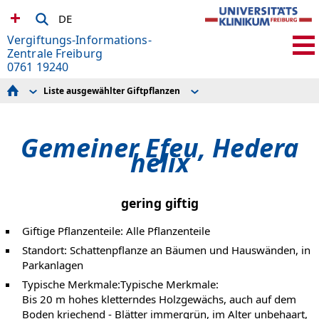
DE
Vergiftungs-Informations-
Zentrale Freiburg
0761 19240
Liste ausgewählter Giftpflanzen
Im Notfall
Pflanzenliste nach Blütezeit
Aktuelle Themen
Pflanzenliste nach Giftigkeit
Wir über uns
Gemeiner Efeu, Hedera
Liste ausgewählter Giftpflanzen
Vorbeugen
helix
Firmenservice
Pharmakovigilanz
Spice II plus - wissenschaftliche Studie zu aktuellen Party
Drogen
gering giftig
Spenden
Links
Giftige Pflanzenteile: Alle Pflanzenteile
Weitere Gift-Informations-Zentralen
Standort: Schattenpflanze an Bäumen und Hauswänden, in
Parkanlagen
Typische Merkmale:Typische Merkmale:
Bis 20 m hohes kletterndes Holzgewächs, auch auf dem
Boden kriechend - Blätter immergrün, im Alter unbehaart,