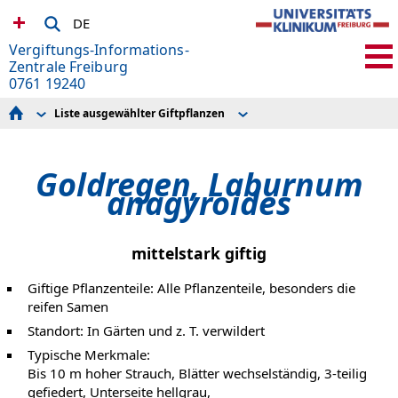
DE
Vergiftungs-Informations-
Zentrale Freiburg
0761 19240
Liste ausgewählter Giftpflanzen
Im Notfall
Pflanzenliste nach Blütezeit
Aktuelle Themen
Pflanzenliste nach Giftigkeit
Wir über uns
Goldregen, Laburnum
Liste ausgewählter Giftpflanzen
Vorbeugen
anagyroides
Firmenservice
Pharmakovigilanz
Spice II plus - wissenschaftliche Studie zu aktuellen Party
Drogen
mittelstark giftig
Spenden
Links
Giftige Pflanzenteile: Alle Pflanzenteile, besonders die
Weitere Gift-Informations-Zentralen
reifen Samen
Standort: In Gärten und z. T. verwildert
Typische Merkmale:
Bis 10 m hoher Strauch, Blätter wechselständig, 3-teilig
gefiedert, Unterseite hellgrau,