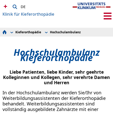
DE
Klinik für Kieferorthopädie
Kieferorthopädie
Hochschulambulanz
Kieferorthopädie
Privatambulanz
Team
Hochschulambulanz
Zuweiser
Leistungsspektrum
Hochschulambulanz
Lehre
Sprechstunden
Wissenschaft & Forschung
Informationsmaterial für Patienten
Kieferorthopädie
Wissenschaftliches Labor
Kontakt & Anfahrt
ZMK-Bibliothek
Liebe Patienten, liebe Kinder, sehr geehrte
Kolleginnen und Kollegen, sehr verehrte Damen
und Herren
In der Hochschulambulanz werden Sie/Ihr von
Weiterbildungsassistenten der Kieferorthopädie
behandelt. Weiterbildungsassistenten sind
vollständig ausgebildete Zahnärzte mit einer