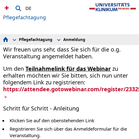
DE
Pflegefachtagung
Pflegefachtagung
Anmeldung
Pflegefachtagung
Programm
Wir freuen uns sehr, dass Sie sich für die o.g.
Clusterkonferenz Zukunft der Pflege
Anmeldung
Veranstaltung angemeldet haben.
Pflegesymposium
Sponsoren
Kontakt
Um den
Teilnahmelink für das Webinar
zu
erhalten möchten wir Sie bitten, sich nun unter
folgendem Link zu registrieren:
https://attendee.gotowebinar.com/register/233
Schritt für Schritt - Anleitung
Klicken Sie auf den obenstehenden Link
Registrieren Sie sich über das Anmeldeformular für die
Veranstaltung.