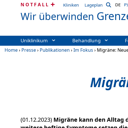
NOTFALL
DE
Р
Kliniken
Lageplan
Grenz
Wir überwinden
Uniklinikum
Behandlung
F
Home
›
Presse
›
Publikationen
›
Im Fokus
›
Migräne: Neue
Migrä
(01.12.2023)
Migräne kann den Alltag 
weitere heftige Symptome setzen die 