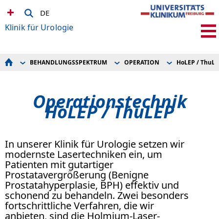
DE
Klinik für Urologie
BEHANDLUNGSSPEKTRUM
OPERATION
HoLEP / ThuL
FÜR PATIENTEN
ALLGEMEINE UROLOGIE
Besondere Operationstechniken
BEHANDLUNGSSPEKTRUM
UROTHERAPIE BERATUNG
Roboterassistierte Operation (Da
UROLOGISCHE KLINIK
UROLOGISCHE ONKOLGIE
HoLEP / ThuLEP
Operationstechnik
FÜR ÄRZTE
ANDROLOGIE
Minimalinvasive, schonende Chi
OPERATION
HoLEP / ThuLEP
Mundschleimhautplastik bei H
komplexe onkologische sowie re
Harnableitung
In unserer Klinik für Urologie setzen wir
modernste Lasertechniken ein, um
Patienten mit gutartiger
Prostatavergrößerung (Benigne
Prostatahyperplasie, BPH) effektiv und
schonend zu behandeln. Zwei besonders
fortschrittliche Verfahren, die wir
anbieten, sind die Holmium-Laser-